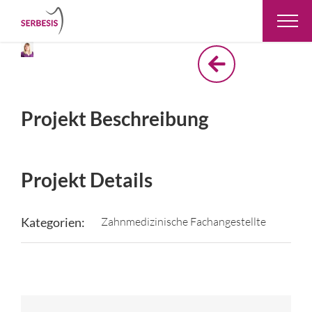
Zum
Inhalt
springen
View
Larger
Image
Projekt Beschreibung
Projekt Details
Kategorien:
Zahnmedizinische Fachangestellte