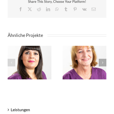
Share This Story, Choose Your Platform!
Facebook
X
Reddit
LinkedIn
WhatsApp
Tumblr
Pinterest
Vk
E-
Mail
Ähnliche Projekte
Gabriele
Bianca Labandeira
Oberländer
Leistungen